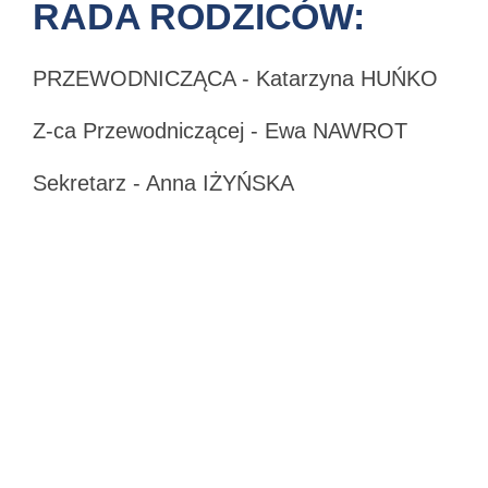
RADA RODZICÓW:
PRZEWODNICZĄCA - Katarzyna HUŃKO
Z-ca Przewodniczącej - Ewa NAWROT
Sekretarz - Anna IŻYŃSKA
Skarbnik - Magdalena ANTOSZAK
Członek:
Liliana GRZĄŚKO
Marzena ZUBIAK