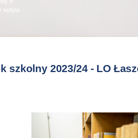
awy o
m wpływ
k szkolny 2023/24 - LO Łas