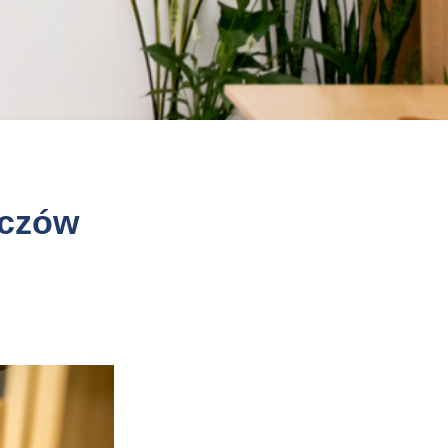
zczów