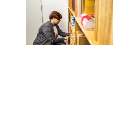
Konto Rady Rodziców:
BANK SPÓŁDZIELCZY
w Tomaszowie Lubelski
Oddział w Łaszczowie
Numer konta: 72 9620 0005 0000 25