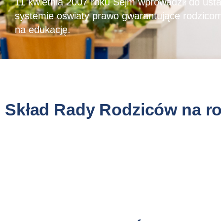
11 kwietnia 2007 roku Sejm wprowadził do ust
systemie oświaty prawo gwarantujące rodzico
na edukację.
Skład Rady Rodziców na ro